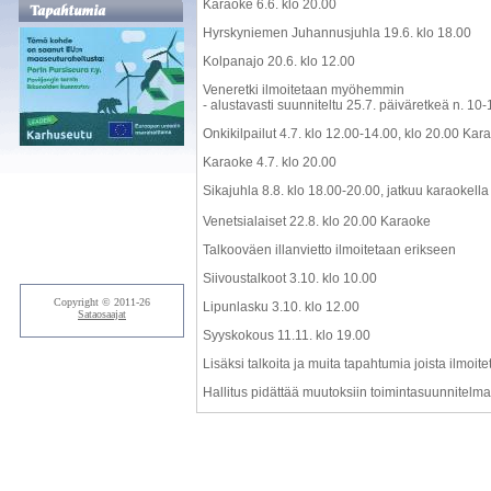
Karaoke 6.6. klo 20.00
Hyrskyniemen Juhannusjuhla 19.6. klo 18.00
Kolpanajo 20.6. klo 12.00
Veneretki ilmoitetaan myöhemmin
- alustavasti suunniteltu 25.7. päiväretkeä n. 10-
Onkikilpailut 4.7. klo 12.00-14.00, klo 20.00 Kar
Karaoke 4.7. klo 20.00
Sikajuhla 8.8. klo 18.00-20.00, jatkuu karaokella
Venetsialaiset 22.8. klo 20.00 Karaoke
Talkooväen illanvietto ilmoitetaan erikseen
Siivoustalkoot 3.10. klo 10.00
Copyright © 2011-26
Lipunlasku 3.10. klo 12.00
Sataosaajat
Syyskokous 11.11. klo 19.00
Lisäksi talkoita ja muita tapahtumia joista ilmoit
Hallitus pidättää muutoksiin toimintasuunnitelm